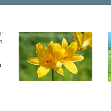
ど
な
！