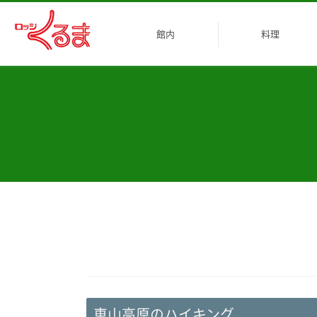
館内
料理
客室
乾燥室
その他
車山高原のハイキング