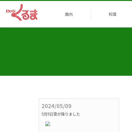
館内
料理
客室
乾燥室
その他
2024/05/09
5月9日雪が降りました