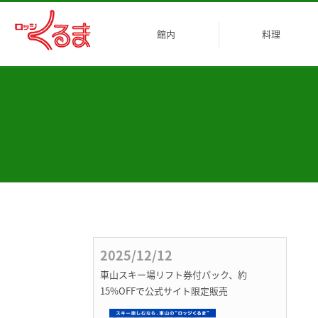
館内
料理
客室
乾燥室
その他
2025/12/12
車山スキー場リフト券付パック、約
15%OFFで公式サイト限定販売